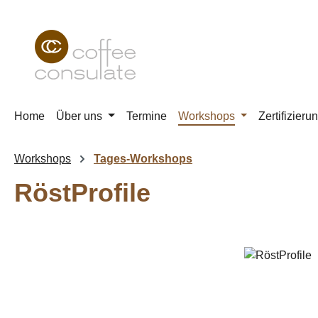
m Hauptinhalt springen
Zur Suche springen
Zur Hauptnavigation springen
Home
Über uns
Termine
Workshops
Zertifizieru
Workshops
Tages-Workshops
RöstProfile
Bildergalerie überspringen