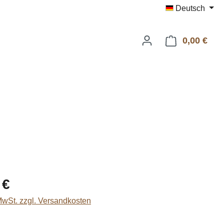
Deutsch
0,00 €
Ware
eis:
 €
 MwSt. zzgl. Versandkosten