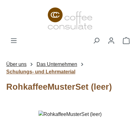
Zum Hauptinhalt springen
Ware
Über uns
Das Unternehmen
Schulungs- und Lehrmaterial
RohkaffeeMusterSet (leer)
Bildergalerie überspringen