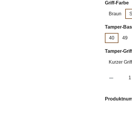
a
Griff-Farbe
Braun
S
Tamper-Bas
40
49
Tamper-Grif
Kurzer Grif
Produkt 
Produktnu