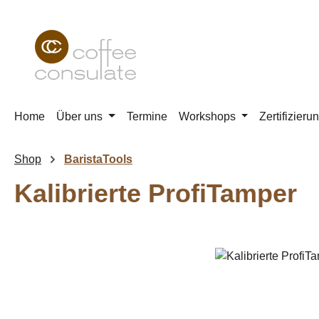
m Hauptinhalt springen
Zur Suche springen
Zur Hauptnavigation springen
Home
Über uns
Termine
Workshops
Zertifizieru
Shop
BaristaTools
Kalibrierte ProfiTamper
Bildergalerie überspringen