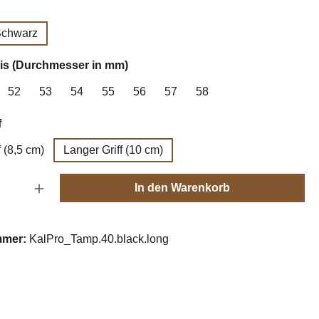
uswählen
chwarz
auswählen
is (Durchmesser in mm)
52
53
54
55
56
57
58
auswählen
f
f (8,5 cm)
Langer Griff (10 cm)
Anzahl: Gib den gewünschten Wert ein oder
In den Warenkorb
mmer:
KalPro_Tamp.40.black.long