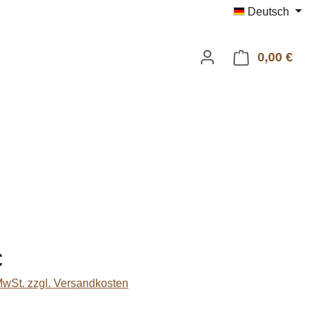
Deutsch
0,00 €
Ware
eis:
€
 MwSt. zzgl. Versandkosten