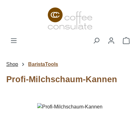
Zum Hauptinhalt springen
Ware
Shop
BaristaTools
Profi-Milchschaum-Kannen
Bildergalerie überspringen