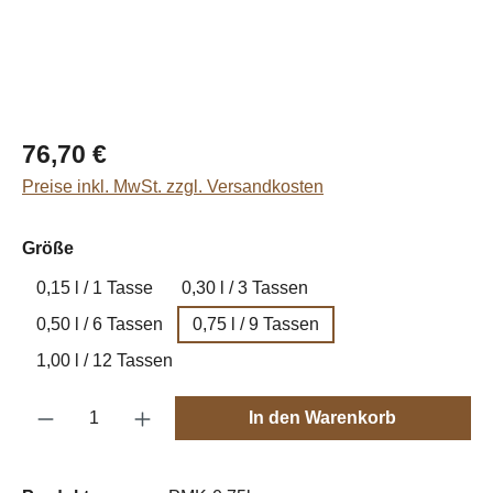
Regulärer Preis:
76,70 €
Preise inkl. MwSt. zzgl. Versandkosten
auswählen
Größe
0,15 l / 1 Tasse
0,30 l / 3 Tassen
0,50 l / 6 Tassen
0,75 l / 9 Tassen
1,00 l / 12 Tassen
Produkt Anzahl: Gib den gewünschten Wert e
In den Warenkorb