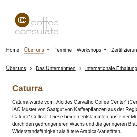
m Hauptinhalt springen
Zur Suche springen
Zur Hauptnavigation springen
Home
Über uns
Termine
Workshops
Zertifizieru
Über uns
Das Unternehmen
Internationale Erhaltu
Caturra
Caturra wurde vom „Alcides Carvalho Coffee Center“ (Centr
IAC Muster von Saatgut von Kaffeepflanzen aus der Regio
Caturra“ Cultivar. Diese beiden entstammten aus einer M
durch den gedrungeneren Wuchs und die geringeren Blattabs
Widerstandsfähigkeit als ältere Arabica-Varietäten.