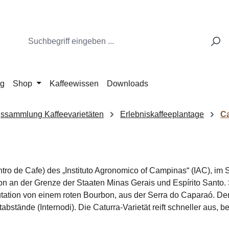
ng
Shop
Kaffeewissen
Downloads
ngssammlung Kaffeevarietäten
Erlebniskaffeeplantage
Ca
o de Cafe) des „Instituto Agronomico of Campinas“ (IAC), im St
n an der Grenze der Staaten Minas Gerais und Espírito Santo.
utation von einem roten Bourbon, aus der Serra do Caparaó. Der
tände (Internodi). Die Caturra-Varietät reift schneller aus, be