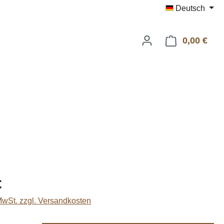
Deutsch
0,00 €
Ware
eis:
€
 MwSt. zzgl. Versandkosten