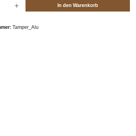
Anzahl: Gib den gewünschten Wert ein oder
In den Warenkorb
mmer:
Tamper_Alu