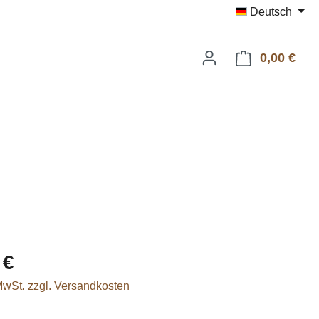
Deutsch
0,00 €
Ware
eis:
 €
 MwSt. zzgl. Versandkosten