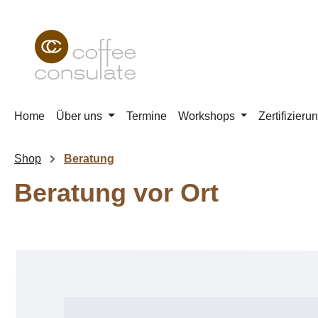
m Hauptinhalt springen
Zur Suche springen
Zur Hauptnavigation springen
Home
Über uns
Termine
Workshops
Zertifizieru
Shop
Beratung
Beratung vor Ort
Bildergalerie überspringen