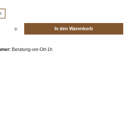
ählen
h
Anzahl: Gib den gewünschten Wert ein oder
In den Warenkorb
mmer:
Beratung-vor-Ort-1h