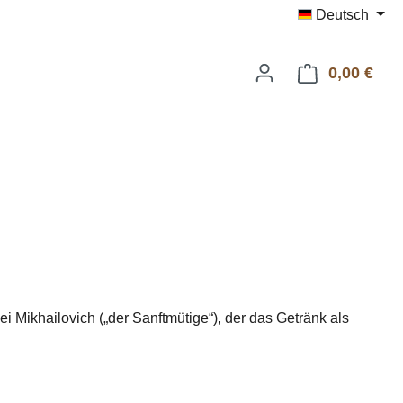
Deutsch
0,00 €
Ware
i Mikhailovich („der Sanftmütige“), der das Getränk als