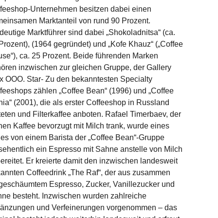
feeshop-Unternehmen besitzen dabei einen
einsamen Marktanteil von rund 90 Prozent.
deutige Marktführer sind dabei „Shokoladnitsa“ (ca.
Prozent), (1964 gegründet) und „Kofe Khauz“ („Coffee
se“), ca. 25 Prozent. Beide führenden Marken
ören inzwischen zur gleichen Gruppe, der Gallery
x OOO. Star- Zu den bekanntesten Specialty
feeshops zählen „Coffee Bean“ (1996) und „Coffee
ia“ (2001), die als erster Coffeeshop in Russland
teten und Filterkaffee anboten. Rafael Timerbaev, der
nen Kaffee bevorzugt mit Milch trank, wurde eines
es von einem Barista der „Coffee Bean“-Gruppe
sehentlich ein Espresso mit Sahne anstelle von Milch
ereitet. Er kreierte damit den inzwischen landesweit
annten Coffeedrink „The Raf“, der aus zusammen
geschäumtem Espresso, Zucker, Vanillezucker und
ne besteht. Inzwischen wurden zahlreiche
änzungen und Verfeinerungen vorgenommen – das