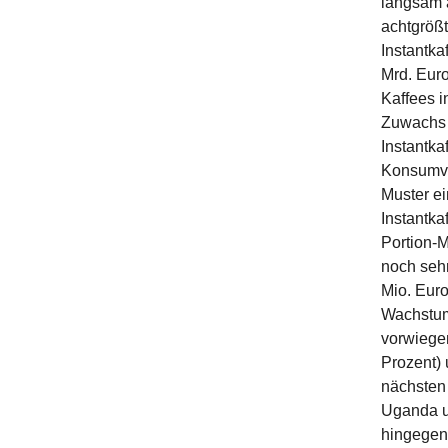
langsam a
achtgröß
Instantka
Mrd. Eur
Kaffees i
Zuwachs 
Instantk
Konsumve
Muster e
Instantka
Portion-M
noch sehr
Mio. Euro
Wachstum
vorwiegen
Prozent) 
nächsten 
Uganda un
hingegen 