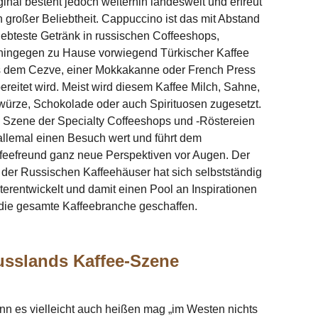
ginal besteht jedoch weiterhin landesweit und erfreut
h großer Beliebtheit. Cappuccino ist das mit Abstand
iebteste Getränk in russischen Coffeeshops,
ingegen zu Hause vorwiegend Türkischer Kaffee
 dem Cezve, einer Mokkakanne oder French Press
ereitet wird. Meist wird diesem Kaffee Milch, Sahne,
ürze, Schokolade oder auch Spirituosen zugesetzt.
 Szene der Specialty Coffeeshops und -Röstereien
 allemal einen Besuch wert und führt dem
feefreund ganz neue Perspektiven vor Augen. Der
l der Russischen Kaffeehäuser hat sich selbstständig
terentwickelt und damit einen Pool an Inspirationen
 die gesamte Kaffeebranche geschaffen.
sslands Kaffee-Szene
n es vielleicht auch heißen mag „im Westen nichts