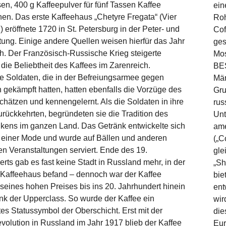
n, 400 g Kaffeepulver für fünf Tassen Kaffee
ein
en. Das erste Kaffeehaus „Chetyre Fregata“ (Vier
Roh
) eröffnete 1720 in St. Petersburg in der Peter- und
Cof
ung. Einige andere Quellen weisen hierfür das Jahr
ges
. Der Französisch-Russische Krieg steigerte
Mos
 die Beliebtheit des Kaffees im Zarenreich.
BE
e Soldaten, die in der Befreiungsarmee gegen
Mär
gekämpft hatten, hatten ebenfalls die Vorzüge des
Gru
chätzen und kennengelernt. Als die Soldaten in ihre
rus
rückkehrten, begründeten sie die Tradition des
Unt
nkens im ganzen Land. Das Getränk entwickelte sich
ame
u einer Mode und wurde auf Bällen und anderen
(„C
n Veranstaltungen serviert. Ende des 19.
gle
rts gab es fast keine Stadt in Russland mehr, in der
„Sh
 Kaffeehaus befand – dennoch war der Kaffee
bie
seines hohen Preises bis ins 20. Jahrhundert hinein
ent
nk der Upperclass. So wurde der Kaffee ein
wir
es Statussymbol der Oberschicht. Erst mit der
die
volution in Russland im Jahr 1917 blieb der Kaffee
Eur