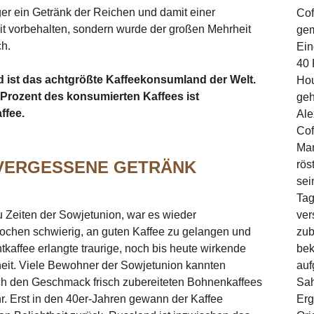
ger ein Getränk der Reichen und damit einer
Cof
it vorbehalten, sondern wurde der großen Mehrheit
gem
ch.
Ein
40 
 ist das achtgrößte Kaffeekonsumland der Welt.
Hou
Prozent des konsumierten Kaffees ist
geh
ffee.
Ale
Cof
Man
VERGESSENE GETRÄNK
rös
sei
Tag
u Zeiten der Sowjetunion, war es wieder
ver
ochen schwierig, an guten Kaffee zu gelangen und
zub
ntkaffee erlangte traurige, noch bis heute wirkende
bek
eit. Viele Bewohner der Sowjetunion kannten
auf
ich den Geschmack frisch zubereiteten Bohnenkaffees
Sah
r. Erst in den 40er-Jahren gewann der Kaffee
Erg