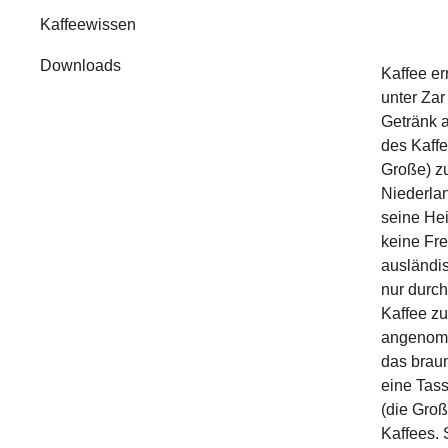
Kaffeewissen
Downloads
Kaffee er
unter Zar
Getränk a
des Kaffe
Große) zu
Niederla
seine He
keine Fre
ausländis
nur durch
Kaffee zu
angenomm
das braun
eine Tass
(die Gro
Kaffees. 