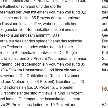
n Beliebtheit zurück. Russland ist inzwischen das
Ori
te Kaffeekonsumland und der größte
sic
ffeemarkt der Welt mit einem Volumen von rund 3,2
bel
o. Immer noch sind 85 Prozent des konsumierten
woh
n Russland Instantkaffee, wobei ein jährlicher
aus
zugunsten von Bohnenkaffee besteht und der
zub
affeekonsum langsam abnimmt. Das
Gew
rhalten des Landes spiegelt damit das typische
Die
ines Teekonsumlandes wider, das sich über
ist
ffee zum Bohnenkaffee entwickelt. Der Single-
Kaf
arkt ist mit rund 2,9 Prozent (Volumenanteil) immer
Sti
 gering, besitzt dennoch ein Volumen von rund 85
wei
 (9,4 Prozent Umsatzanteil) und lässt ein starkes
für
 erwarten. Der Rohkaffee in Russland stammt
d aus Vietnam (ca. 38 Prozent), Brasilien (ca. 23
und Indonesien (ca. 16 Prozent). Die beiden
Ru
Ursprungsländer sind mit jeweils rund 3 Prozent
d Indien. Der importierte Instantkaffee stammt
zu 25 Prozent aus Indien, zu 19 Prozent aus
Wen