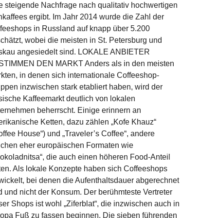
e steigende Nachfrage nach qualitativ hochwertigen
kaffees ergibt. Im Jahr 2014 wurde die Zahl der
feeshops in Russland auf knapp über 5.200
chätzt, wobei die meisten in St. Petersburg und
kau angesiedelt sind. LOKALE ANBIETER
STIMMEN DEN MARKT Anders als in den meisten
kten, in denen sich internationale Coffeeshop-
ppen inzwischen stark etabliert haben, wird der
sische Kaffeemarkt deutlich von lokalen
ernehmen beherrscht. Einige erinnern an
rikanische Ketten, dazu zählen „Kofe Khauz“
offee House“) und „Traveler’s Coffee“, andere
ichen eher europäischen Formaten wie
okoladnitsa“, die auch einen höheren Food-Anteil
ten. Als lokale Konzepte haben sich Coffeeshops
wickelt, bei denen die Aufenthaltsdauer abgerechnet
d und nicht der Konsum. Der berühmteste Vertreter
ser Shops ist wohl „Ziferblat“, die inzwischen auch in
opa Fuß zu fassen beginnen. Die sieben führenden