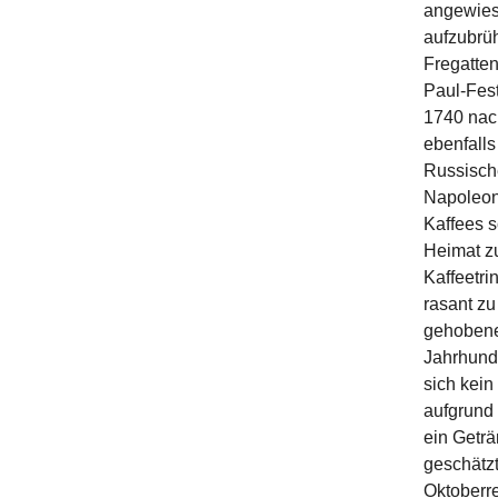
angewiese
aufzubrüh
Fregatten
Paul-Fest
1740 nach
ebenfalls
Russisch
Napoleon 
Kaffees s
Heimat zu
Kaffeetri
rasant z
gehobene
Jahrhunde
sich kein
aufgrund 
ein Geträ
geschätzt
Oktoberre