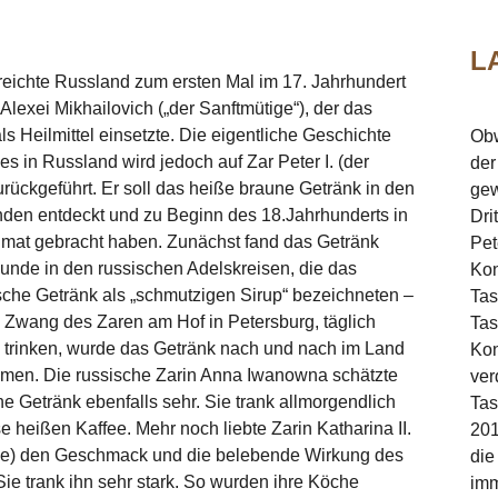
L
reichte Russland zum ersten Mal im 17. Jahrhundert
 Alexei Mikhailovich („der Sanftmütige“), der das
ls Heilmittel einsetzte. Die eigentliche Geschichte
Obw
es in Russland wird jedoch auf Zar Peter I. (der
der
rückgeführt. Er soll das heiße braune Getränk in den
gew
nden entdeckt und zu Beginn des 18.Jahrhunderts in
Dri
imat gebracht haben. Zunächst fand das Getränk
Pet
unde in den russischen Adelskreisen, die das
Kon
che Getränk als „schmutzigen Sirup“ bezeichneten –
Tas
 Zwang des Zaren am Hof in Petersburg, täglich
Tas
 trinken, wurde das Getränk nach und nach im Land
Kon
en. Die russische Zarin Anna Iwanowna schätzte
ver
e Getränk ebenfalls sehr. Sie trank allmorgendlich
Tas
e heißen Kaffee. Mehr noch liebte Zarin Katharina II.
201
ße) den Geschmack und die belebende Wirkung des
die
Sie trank ihn sehr stark. So wurden ihre Köche
imm