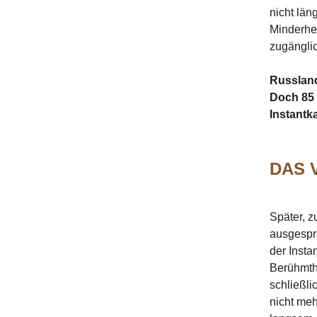
nicht län
Minderhe
zugängli
Russland
Doch 85 
Instantka
DAS 
Später, z
ausgespr
der Insta
Berühmth
schließl
nicht meh