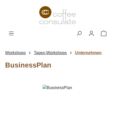
Zum Hauptinhalt springen
Ware
Workshops
Tages-Workshops
Unternehmen
BusinessPlan
Bildergalerie überspringen