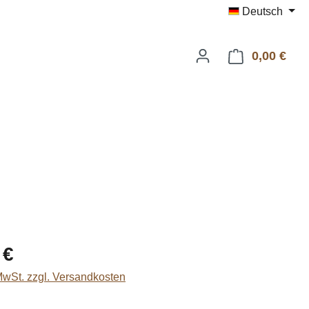
Deutsch
0,00 €
Ware
eis:
 €
 MwSt. zzgl. Versandkosten