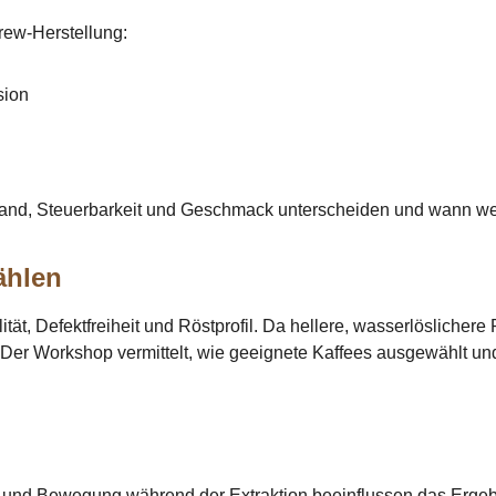
rew-Herstellung:
sion
wand, Steuerbarkeit und Geschmack unterscheiden und wann wel
ählen
t, Defektfreiheit und Röstprofil. Da hellere, wasserlöslichere R
 Der Workshop vermittelt, wie geeignete Kaffees ausgewählt und
r und Bewegung während der Extraktion beeinflussen das Ergebn