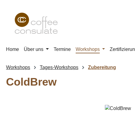
m Hauptinhalt springen
Zur Suche springen
Zur Hauptnavigation springen
Home
Über uns
Termine
Workshops
Zertifizieru
Workshops
Tages-Workshops
Zubereitung
ColdBrew
Bildergalerie überspringen