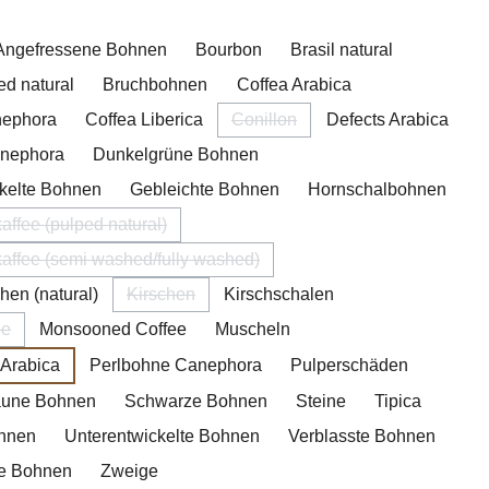
hlen
Angefressene Bohnen
Bourbon
Brasil natural
ed natural
Bruchbohnen
Coffea Arabica
nephora
Coffea Liberica
Conillon
Defects Arabica
(Diese Option ist zurzeit nicht ve
anephora
Dunkelgrüne Bohnen
kelte Bohnen
Gebleichte Bohnen
Hornschalbohnen
affee (pulped natural)
(Diese Option ist zurzeit nicht verfügbar.)
affee (semi washed/fully washed)
(Diese Option ist zurzeit nicht verfügbar.)
hen (natural)
Kirschen
Kirschschalen
(Diese Option ist zurzeit nicht verfügbar.)
pe
Monsooned Coffee
Muscheln
 Option ist zurzeit nicht verfügbar.)
 Arabica
Perlbohne Canephora
Pulperschäden
raune Bohnen
Schwarze Bohnen
Steine
Tipica
ohnen
Unterentwickelte Bohnen
Verblasste Bohnen
ne Bohnen
Zweige