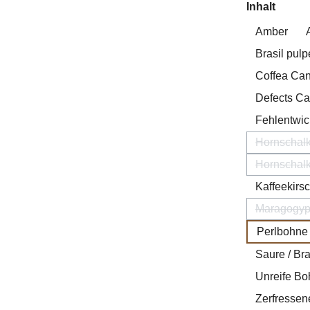
auswä
Inhalt
Amber
Brasil pulp
Coffea Ca
Defects C
Fehlentwic
Hornschalk
Hornschalk
Kaffeekirsc
Maragogy
(Diese
Perlbohne
Saure / B
Unreife B
Zerfresse