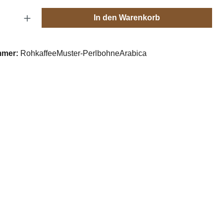
Anzahl: Gib den gewünschten Wert ein oder
In den Warenkorb
mmer:
RohkaffeeMuster-PerlbohneArabica