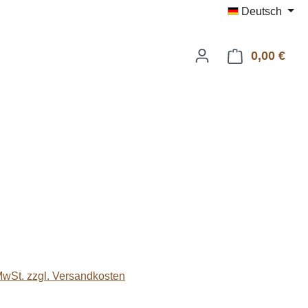
Deutsch
0,00 €
Ware
eis:
 MwSt. zzgl. Versandkosten