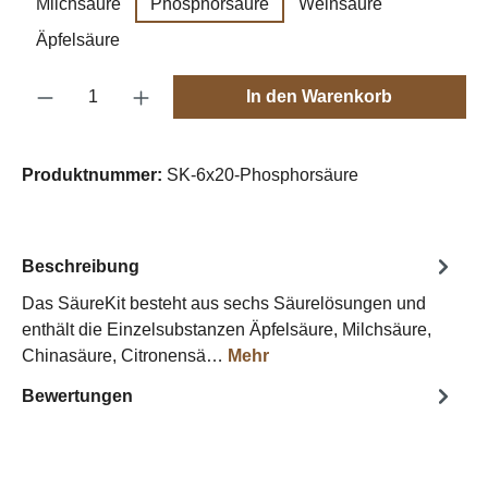
Milchsäure
Phosphorsäure
Weinsäure
Äpfelsäure
Produkt Anzahl: Gib den gewünschten Wert e
In den Warenkorb
Produktnummer:
SK-6x20-Phosphorsäure
Beschreibung
Das SäureKit besteht aus sechs Säurelösungen und
enthält die Einzelsubstanzen Äpfelsäure, Milchsäure,
Chinasäure, Citronensä…
Mehr
Bewertungen