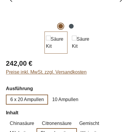
Regulärer Preis:
242,00 €
Preise inkl. MwSt. zzgl. Versandkosten
auswählen
Ausführung
6 x 20 Ampullen
10 Ampullen
auswählen
Inhalt
Chinasäure
Citronensäure
Gemischt