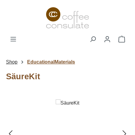
Zum Hauptinhalt springen
Ware
Shop
EducationalMaterials
SäureKit
Bildergalerie überspringen