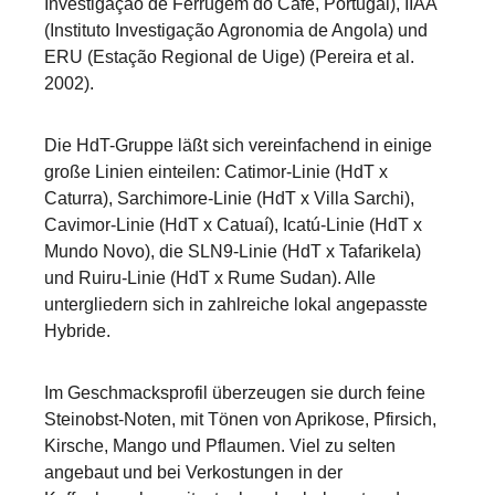
Investigação de Ferrugem do Café, Portugal), IIAA
(Instituto Investigação Agronomia de Angola) und
ERU (Estação Regional de Uige) (Pereira et al.
2002).
Die HdT-Gruppe läßt sich vereinfachend in einige
große Linien einteilen: Catimor-Linie (HdT x
Caturra), Sarchimore-Linie (HdT x Villa Sarchi),
Cavimor-Linie (HdT x Catuaí), Icatú-Linie (HdT x
Mundo Novo), die SLN9-Linie (HdT x Tafarikela)
und Ruiru-Linie (HdT x Rume Sudan). Alle
untergliedern sich in zahlreiche lokal angepasste
Hybride.
Im Geschmacksprofil überzeugen sie durch feine
Steinobst-Noten, mit Tönen von Aprikose, Pfirsich,
Kirsche, Mango und Pflaumen. Viel zu selten
angebaut und bei Verkostungen in der