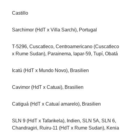
Castillo
Sarchimor (HdT x Villa Sarchi), Portugal
T-5296, Cuscatleco, Centroamericano (Cuscatleco
x Rume Sudan), Parainema, Iapar-59, Tupí, Obatá
Icatú (HdT x Mundo Novo), Brasilien
Cavimor (HdT x Catuai), Brasilien
Catiguá (HdT x Catuaí amarelo), Brasilien
SLN 9 (HdT x Tafarikela), Indien, SLN 5A, SLN 6,
Chandragiri, Ruiru-11 (HdT x Rume Sudan), Kenia