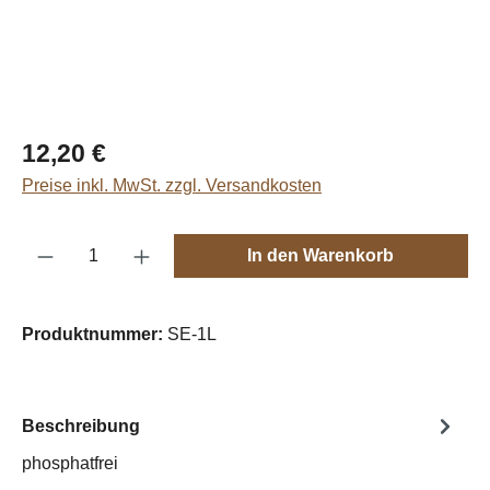
Regulärer Preis:
12,20 €
Preise inkl. MwSt. zzgl. Versandkosten
Produkt Anzahl: Gib den gewünschten Wert e
In den Warenkorb
Produktnummer:
SE-1L
Beschreibung
phosphatfrei