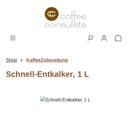
Zum Hauptinhalt springen
Ware
Shop
KaffeeZubereitung
Schnell-Entkalker, 1 L
Bildergalerie überspringen