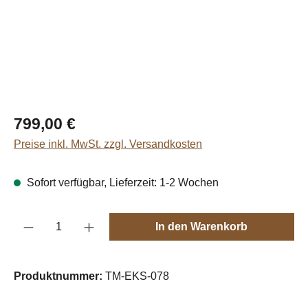
Regulärer Preis:
799,00 €
Preise inkl. MwSt. zzgl. Versandkosten
Sofort verfügbar, Lieferzeit: 1-2 Wochen
Produkt Anzahl: Gib den gewünschten Wert e
In den Warenkorb
Produktnummer:
TM-EKS-078