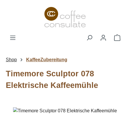
Zum Hauptinhalt springen
Ware
Shop
KaffeeZubereitung
Timemore Sculptor 078
Elektrische Kaffeemühle
Bildergalerie überspringen