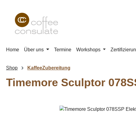
m Hauptinhalt springen
Zur Suche springen
Zur Hauptnavigation springen
Home
Über uns
Termine
Workshops
Zertifizieru
Shop
KaffeeZubereitung
Timemore Sculptor 078S
Bildergalerie überspringen