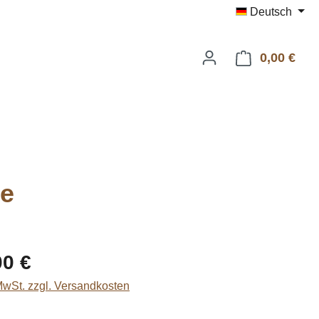
Deutsch
0,00 €
Ware
le
eis:
00 €
 MwSt. zzgl. Versandkosten