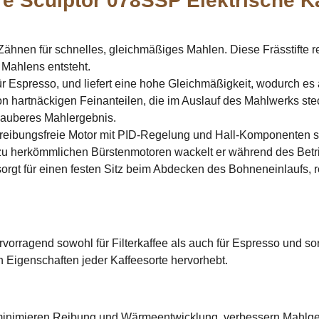
e Sculptor 078SSP Elektrische K
n Zähnen für schnelles, gleichmäßiges Mahlen. Diese Frässtifte 
Mahlens entsteht.
für Espresso, und liefert eine hohe Gleichmäßigkeit, wodurch es 
on hartnäckigen Feinanteilen, die im Auslauf des Mahlwerks stec
 sauberes Mahlergebnis.
e, reibungsfreie Motor mit PID-Regelung und Hall-Komponenten so
u herkömmlichen Bürstenmotoren wackelt er während des Betrieb
gt für einen festen Sitz beim Abdecken des Bohneneinlaufs, r
ragend sowohl für Filterkaffee als auch für Espresso und sorg
n Eigenschaften jeder Kaffeesorte hervorhebt.
nimieren Reibung und Wärmeentwicklung, verbessern Mahlgesc