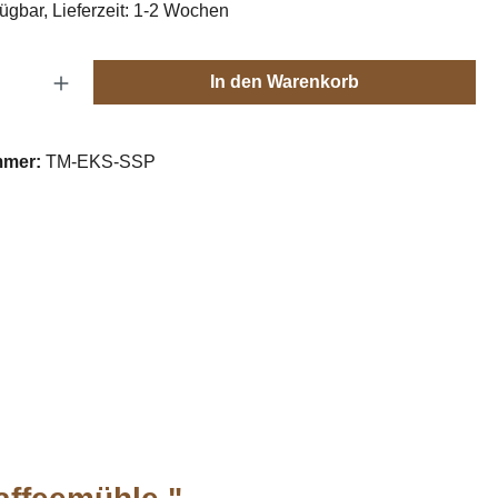
fügbar, Lieferzeit: 1-2 Wochen
Anzahl: Gib den gewünschten Wert ein oder
In den Warenkorb
mmer:
TM-EKS-SSP