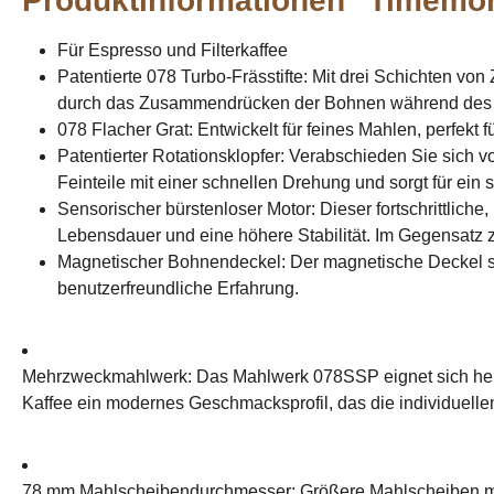
Produktinformationen "Timemor
Für Espresso und Filterkaffee
Patentierte 078 Turbo-Frässtifte: Mit drei Schichten vo
durch das Zusammendrücken der Bohnen während des 
078 Flacher Grat: Entwickelt für feines Mahlen, perfekt 
Patentierter Rotationsklopfer: Verabschieden Sie sich v
Feinteile mit einer schnellen Drehung und sorgt für ein
Sensorischer bürstenloser Motor: Dieser fortschrittlich
Lebensdauer und eine höhere Stabilität. Im Gegensatz z
Magnetischer Bohnendeckel: Der magnetische Deckel sor
benutzerfreundliche Erfahrung.
Mehrzweckmahlwerk: Das Mahlwerk 078SSP eignet sich hervor
Kaffee ein modernes Geschmacksprofil, das die individuelle
78 mm Mahlscheibendurchmesser: Größere Mahlscheiben mi