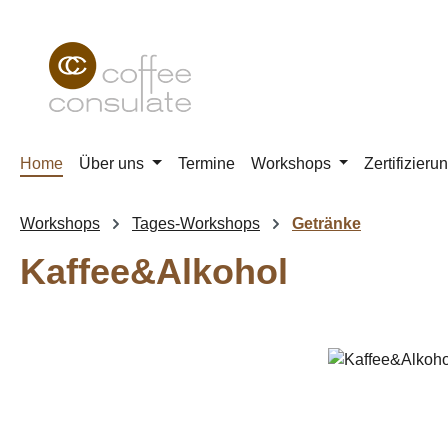
m Hauptinhalt springen
Zur Suche springen
Zur Hauptnavigation springen
Home
Über uns
Termine
Workshops
Zertifizieru
Workshops
Tages-Workshops
Getränke
Kaffee&Alkohol
Bildergalerie überspringen