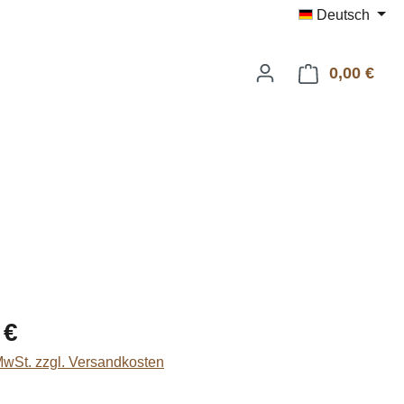
Deutsch
0,00 €
Ware
eis:
 €
 MwSt. zzgl. Versandkosten