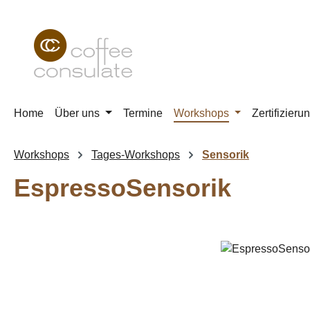
m Hauptinhalt springen
Zur Suche springen
Zur Hauptnavigation springen
Home
Über uns
Termine
Workshops
Zertifizieru
Workshops
Tages-Workshops
Sensorik
EspressoSensorik
Bildergalerie überspringen