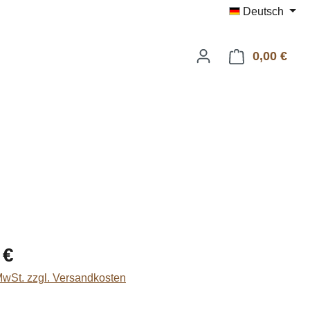
Deutsch
0,00 €
Ware
eis:
 €
 MwSt. zzgl. Versandkosten