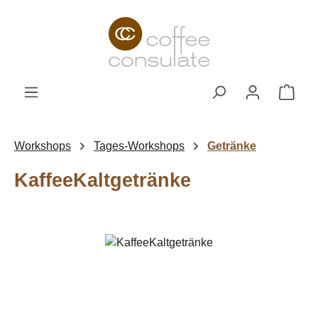
Zum Hauptinhalt springen
Ware
Workshops
Tages-Workshops
Getränke
KaffeeKaltgetränke
Bildergalerie überspringen