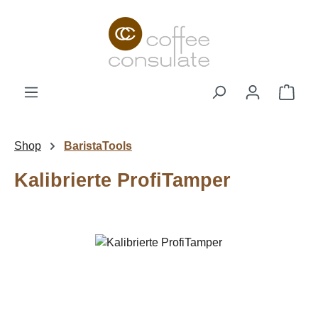
Zum Hauptinhalt springen
Ware
Shop
BaristaTools
Kalibrierte ProfiTamper
Bildergalerie überspringen