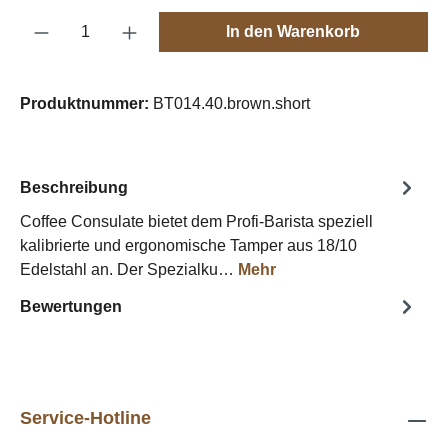
Produkt Anzahl: Gib den gewünschten Wert e
In den Warenkorb
Produktnummer:
BT014.40.brown.short
Beschreibung
Coffee Consulate bietet dem Profi-Barista speziell
kalibrierte und ergonomische Tamper aus 18/10
Edelstahl an. Der Spezialku…
Mehr
Bewertungen
Service-Hotline