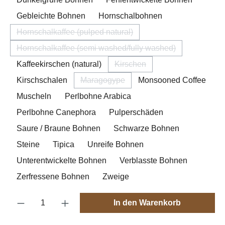
Gebleichte Bohnen
Hornschalbohnen
Hornschalkaffee (pulped natural)
(Diese Option ist zurzeit nicht verfügbar.)
Hornschalkaffee (semi washed/fully washed)
(Diese Option ist zurzeit nicht verfügbar.)
Kaffeekirschen (natural)
Kirschen
(Diese Option ist zurzeit nicht
Kirschschalen
Maragogype
Monsooned Coffee
(Diese Option ist zurzeit nicht verfügba
Muscheln
Perlbohne Arabica
Perlbohne Canephora
Pulperschäden
Saure / Braune Bohnen
Schwarze Bohnen
Steine
Tipica
Unreife Bohnen
Unterentwickelte Bohnen
Verblasste Bohnen
Zerfressene Bohnen
Zweige
Produkt Anzahl: Gib den gewünschten Wert e
In den Warenkorb