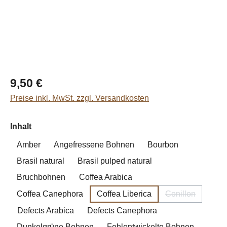
Regulärer Preis:
9,50 €
Preise inkl. MwSt. zzgl. Versandkosten
auswählen
Inhalt
Amber
Angefressene Bohnen
Bourbon
Brasil natural
Brasil pulped natural
Bruchbohnen
Coffea Arabica
Coffea Canephora
Coffea Liberica
Conillon
(Diese Option i
Defects Arabica
Defects Canephora
Dunkelgrüne Bohnen
Fehlentwickelte Bohnen