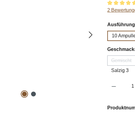
Durchschnitt
2 Bewertung
Ausführung
10 Ampull
Geschmacks
Gemischt
(Diese 
Salzig 3
Produkt 
Produktnu