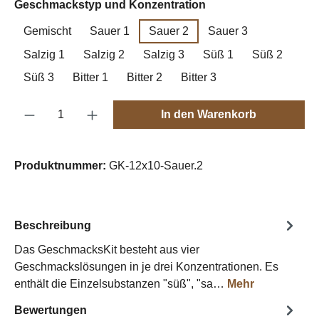
auswählen
Geschmackstyp und Konzentration
Gemischt
Sauer 1
Sauer 2
Sauer 3
Salzig 1
Salzig 2
Salzig 3
Süß 1
Süß 2
Süß 3
Bitter 1
Bitter 2
Bitter 3
Produkt Anzahl: Gib den gewünschten Wert e
In den Warenkorb
Produktnummer:
GK-12x10-Sauer.2
Beschreibung
Das GeschmacksKit besteht aus vier
Geschmackslösungen in je drei Konzentrationen. Es
enthält die Einzelsubstanzen "süß", "sa…
Mehr
Bewertungen