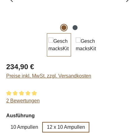
Regulärer Preis:
234,90 €
Preise inkl. MwSt. zzgl. Versandkosten
Durchschnittliche Bewertung von 5 von 5 Sternen
2 Bewertungen
auswählen
Ausführung
10 Ampullen
12 x 10 Ampullen