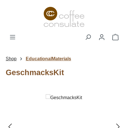
Zum Hauptinhalt springen
Ware
Shop
EducationalMaterials
GeschmacksKit
Bildergalerie überspringen