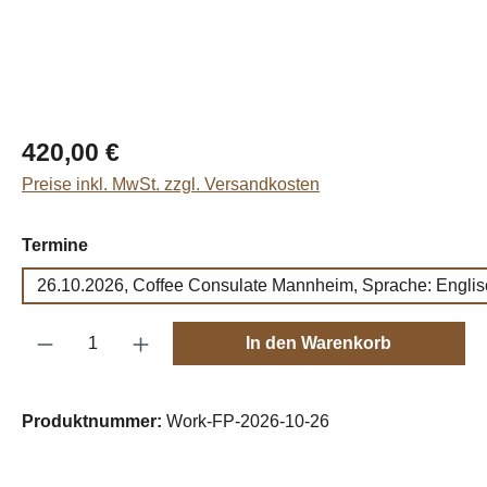
Regulärer Preis:
420,00 €
Preise inkl. MwSt. zzgl. Versandkosten
auswählen
Termine
26.10.2026, Coffee Consulate Mannheim, Sprache: Englis
Produkt Anzahl: Gib den gewünschten Wert e
In den Warenkorb
Produktnummer:
Work-FP-2026-10-26