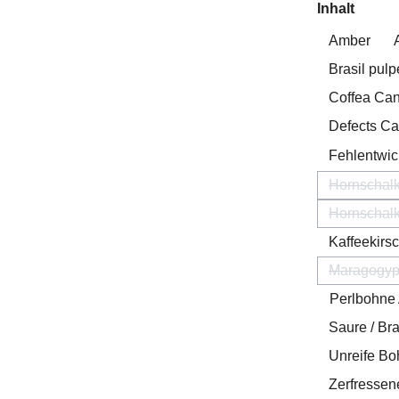
auswä
Inhalt
Amber
Brasil pulp
Coffea Ca
Defects C
Fehlentwic
Hornschalk
Hornschalk
Kaffeekirsc
Maragogy
(Diese
Perlbohne 
Saure / B
Unreife B
Zerfresse