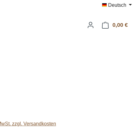
Deutsch
0,00 €
Ware
eis:
 MwSt. zzgl. Versandkosten