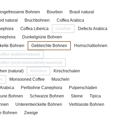
hlen
Angefressene Bohnen
Bourbon
Brasil natural
ed natural
Bruchbohnen
Coffea Arabica
nephora
Coffea Liberica
Conillon
Defects Arabica
(Diese Option ist zurzeit nicht ve
anephora
Dunkelgrüne Bohnen
kelte Bohnen
Gebleichte Bohnen
Hornschalbohnen
affee (pulped natural)
(Diese Option ist zurzeit nicht verfügbar.)
affee (semi washed/fully washed)
(Diese Option ist zurzeit nicht verfügbar.)
hen (natural)
Kirschen
Kirschschalen
(Diese Option ist zurzeit nicht verfügbar.)
pe
Monsooned Coffee
Muscheln
 Option ist zurzeit nicht verfügbar.)
Arabica
Perlbohne Canephora
Pulperschäden
raune Bohnen
Schwarze Bohnen
Steine
Tipica
ohnen
Unterentwickelte Bohnen
Verblasste Bohnen
ne Bohnen
Zweige