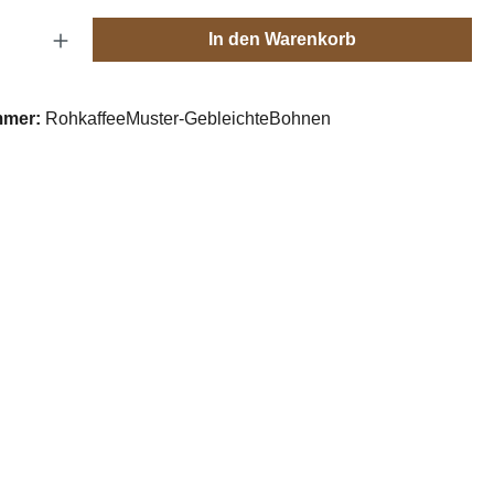
Anzahl: Gib den gewünschten Wert ein oder
In den Warenkorb
mmer:
RohkaffeeMuster-GebleichteBohnen