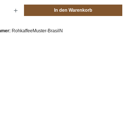
Anzahl: Gib den gewünschten Wert ein oder
In den Warenkorb
mmer:
RohkaffeeMuster-BrasilN