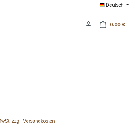
Deutsch
0,00 €
Ware
eis:
 MwSt. zzgl. Versandkosten