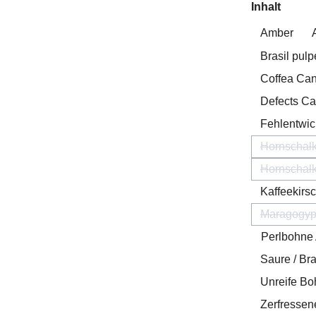
auswä
Inhalt
Amber
Brasil pulp
Coffea Ca
Defects C
Fehlentwic
Hornschalk
Hornschalk
Kaffeekirsc
Maragogy
(Diese
Perlbohne 
Saure / B
Unreife B
Zerfresse