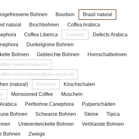
hlen
Angefressene Bohnen
Bourbon
Brasil natural
ed natural
Bruchbohnen
Coffea Arabica
nephora
Coffea Liberica
Conillon
Defects Arabica
(Diese Option ist zurzeit nicht ve
anephora
Dunkelgrüne Bohnen
kelte Bohnen
Gebleichte Bohnen
Hornschalbohnen
affee (pulped natural)
(Diese Option ist zurzeit nicht verfügbar.)
affee (semi washed/fully washed)
(Diese Option ist zurzeit nicht verfügbar.)
hen (natural)
Kirschen
Kirschschalen
(Diese Option ist zurzeit nicht verfügbar.)
pe
Monsooned Coffee
Muscheln
 Option ist zurzeit nicht verfügbar.)
Arabica
Perlbohne Canephora
Pulperschäden
raune Bohnen
Schwarze Bohnen
Steine
Tipica
ohnen
Unterentwickelte Bohnen
Verblasste Bohnen
ne Bohnen
Zweige