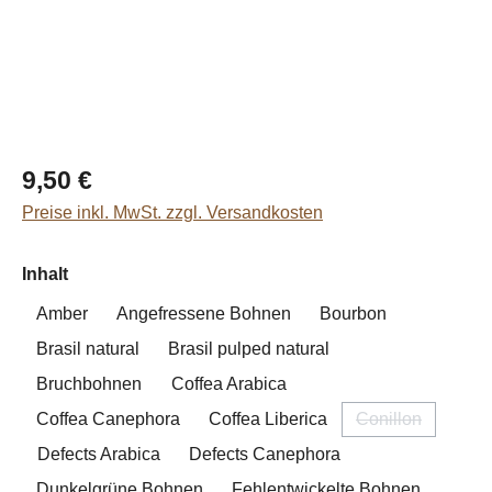
Regulärer Preis:
9,50 €
Preise inkl. MwSt. zzgl. Versandkosten
auswählen
Inhalt
Amber
Angefressene Bohnen
Bourbon
Brasil natural
Brasil pulped natural
Bruchbohnen
Coffea Arabica
Coffea Canephora
Coffea Liberica
Conillon
(Diese Option i
Defects Arabica
Defects Canephora
Dunkelgrüne Bohnen
Fehlentwickelte Bohnen