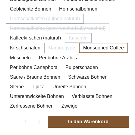
Gebleichte Bohnen
Hornschalbohnen
Hornschalkaffee (pulped natural)
(Diese Option ist zurzeit nicht verfügbar.)
Hornschalkaffee (semi washed/fully washed)
(Diese Option ist zurzeit nicht verfügbar.)
Kaffeekirschen (natural)
Kirschen
(Diese Option ist zurzeit nicht
Kirschschalen
Maragogype
Monsooned Coffee
(Diese Option ist zurzeit nicht verfügba
Muscheln
Perlbohne Arabica
Perlbohne Canephora
Pulperschäden
Saure / Braune Bohnen
Schwarze Bohnen
Steine
Tipica
Unreife Bohnen
Unterentwickelte Bohnen
Verblasste Bohnen
Zerfressene Bohnen
Zweige
Produkt Anzahl: Gib den gewünschten Wert e
In den Warenkorb