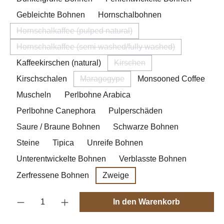
Gebleichte Bohnen
Hornschalbohnen
Hornschalkaffee (pulped natural)
(Diese Option ist zurzeit nicht verfügbar.)
Hornschalkaffee (semi washed/fully washed)
(Diese Option ist zurzeit nicht verfügbar.)
Kaffeekirschen (natural)
Kirschen
(Diese Option ist zurzeit nicht
Kirschschalen
Maragogype
Monsooned Coffee
(Diese Option ist zurzeit nicht verfügba
Muscheln
Perlbohne Arabica
Perlbohne Canephora
Pulperschäden
Saure / Braune Bohnen
Schwarze Bohnen
Steine
Tipica
Unreife Bohnen
Unterentwickelte Bohnen
Verblasste Bohnen
Zerfressene Bohnen
Zweige
Produkt Anzahl: Gib den gewünschten Wert e
In den Warenkorb