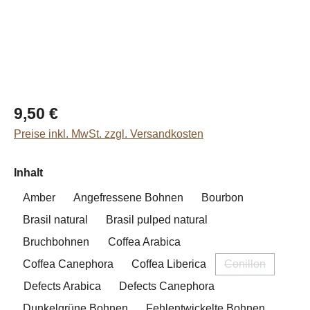
Regulärer Preis:
9,50 €
Preise inkl. MwSt. zzgl. Versandkosten
auswählen
Inhalt
Amber
Angefressene Bohnen
Bourbon
Brasil natural
Brasil pulped natural
Bruchbohnen
Coffea Arabica
Coffea Canephora
Coffea Liberica
Conillon
(Diese Option i
Defects Arabica
Defects Canephora
Dunkelgrüne Bohnen
Fehlentwickelte Bohnen