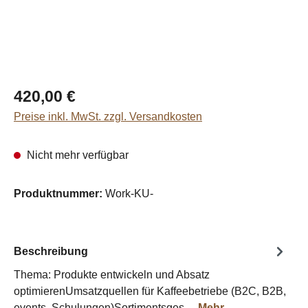
Regulärer Preis:
420,00 €
Preise inkl. MwSt. zzgl. Versandkosten
Nicht mehr verfügbar
Produktnummer:
Work-KU-
Beschreibung
Thema: Produkte entwickeln und Absatz
optimierenUmsatzquellen für Kaffeebetriebe (B2C, B2B,
events, Schulungen)Sortimentsges…
Mehr