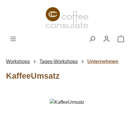
Zum Hauptinhalt springen
Ware
Workshops
Tages-Workshops
Unternehmen
KaffeeUmsatz
Bildergalerie überspringen