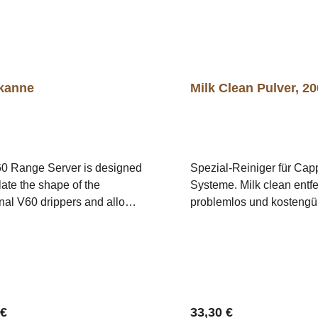
kanne
Milk Clean Pulver, 20
0 Range Server is designed
Spezial-Reiniger für Cap
ate the shape of the
Systeme. Milk clean entfe
onal V60 drippers and allows
problemlos und kostengün
st comfortable brewing of a
täglicher Anwendung säm
d coffee by the V60 method
Milchrückstände aus de
bserving and controlling the
Cappuccino-
ion volume. Both the lid and
Verschäumer.Anwendung
dy are made from heatproof
beiliegendem Portioniere
Messeinheiten Milk-clean
rer Preis:
Regulärer Preis:
 €
33,30 €