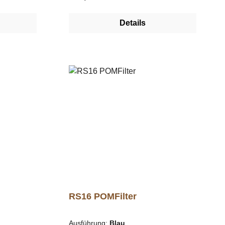
ser (ca.
Brewing-Station wird ohne
Glasfilter geliefert.
Details
svorgang
maschine
pon,
nensäure
ung von 5 von 5 Sternen
RS16 POMFilter
Ausführung:
Blau