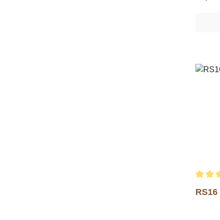
120mm
MATERI
/ Heatp
attache
rubbe
Durchs
RS16 