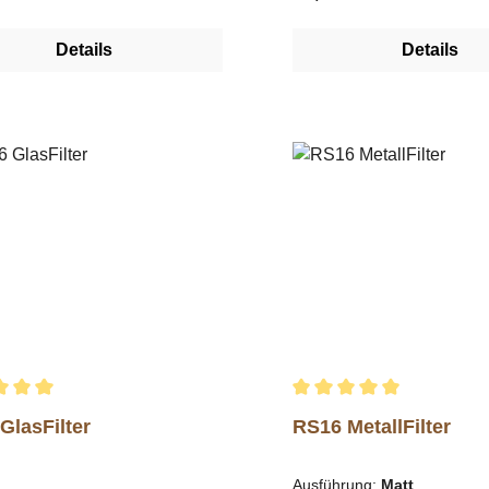
 Φ77mmVOLUME: 600 ml
800-1000 ml warmen Was
AL: Glass server, Glass lid
30-50 °C) vermischen.
Details
Details
roof glass, Sealantlip
Anschließend Reinigung
d to the glass lid / Silicone
nach Angabe der Kaffee
rMADE IN: Japan
starten.Inhaltsstoffe:Texa
Amidosulfansäure, Citro
chnittliche Bewertung von 5 von 5 Sternen
Durchschnittliche Bewert
GlasFilter
RS16 MetallFilter
Ausführung:
Matt