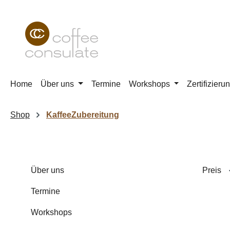
m Hauptinhalt springen
Zur Suche springen
Zur Hauptnavigation springen
Home
Über uns
Termine
Workshops
Zertifizieru
Shop
KaffeeZubereitung
Über uns
Preis
Termine
Workshops