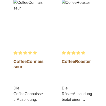
Durchschnittliche Bewertung von 5 von 5 Sternen
Durchschnittliche Bewertu
CoffeeConnais
CoffeeRoaster
seur
Die
Die
CoffeeConnaisse
RösterAusbildung
urAusbildung
bietet einen
bildet die
kompakten