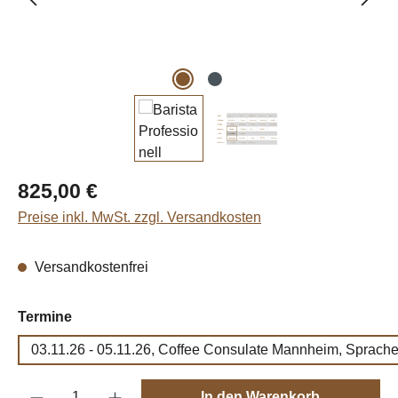
Regulärer Preis:
825,00 €
Preise inkl. MwSt. zzgl. Versandkosten
Versandkostenfrei
auswählen
Termine
03.11.26 - 05.11.26, Coffee Consulate Mannheim, Sprache
Produkt Anzahl: Gib den gewünschten Wert e
In den Warenkorb