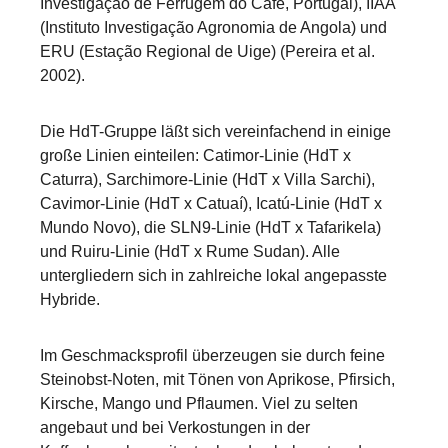
Investigação de Ferrugem do Café, Portugal), IIAA
(Instituto Investigação Agronomia de Angola) und
ERU (Estação Regional de Uige) (Pereira et al.
2002).
Die HdT-Gruppe läßt sich vereinfachend in einige
große Linien einteilen: Catimor-Linie (HdT x
Caturra), Sarchimore-Linie (HdT x Villa Sarchi),
Cavimor-Linie (HdT x Catuaí), Icatú-Linie (HdT x
Mundo Novo), die SLN9-Linie (HdT x Tafarikela)
und Ruiru-Linie (HdT x Rume Sudan). Alle
untergliedern sich in zahlreiche lokal angepasste
Hybride.
Im Geschmacksprofil überzeugen sie durch feine
Steinobst-Noten, mit Tönen von Aprikose, Pfirsich,
Kirsche, Mango und Pflaumen. Viel zu selten
angebaut und bei Verkostungen in der