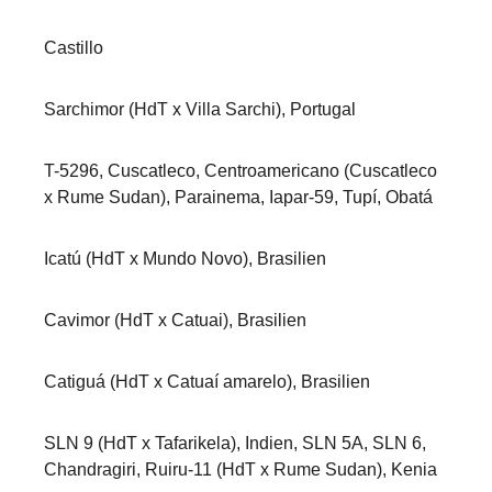
Castillo
Sarchimor (HdT x Villa Sarchi), Portugal
T-5296, Cuscatleco, Centroamericano (Cuscatleco
x Rume Sudan), Parainema, Iapar-59, Tupí, Obatá
Icatú (HdT x Mundo Novo), Brasilien
Cavimor (HdT x Catuai), Brasilien
Catiguá (HdT x Catuaí amarelo), Brasilien
SLN 9 (HdT x Tafarikela), Indien, SLN 5A, SLN 6,
Chandragiri, Ruiru-11 (HdT x Rume Sudan), Kenia