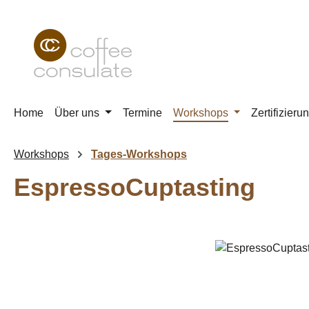
m Hauptinhalt springen
Zur Suche springen
Zur Hauptnavigation springen
Home
Über uns
Termine
Workshops
Zertifizieru
Workshops
Tages-Workshops
EspressoCuptasting
Bildergalerie überspringen