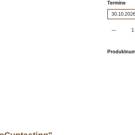
aus
Termine
30.10.2026
Produkt 
Produktnu