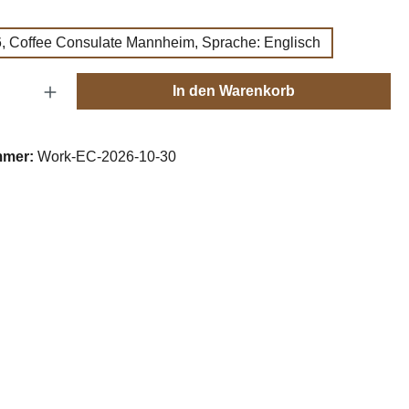
wählen
, Coffee Consulate Mannheim, Sprache: Englisch
Anzahl: Gib den gewünschten Wert ein oder
In den Warenkorb
mmer:
Work-EC-2026-10-30