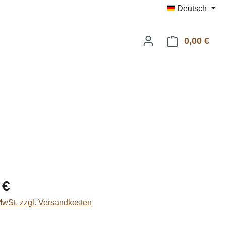
Deutsch
0,00 €
Ware
eis:
 €
 MwSt. zzgl. Versandkosten