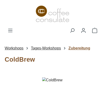
Zum Hauptinhalt springen
Ware
Workshops
Tages-Workshops
Zubereitung
ColdBrew
Bildergalerie überspringen