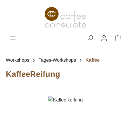
Zum Hauptinhalt springen
Ware
Workshops
Tages-Workshops
Kaffee
KaffeeReifung
Bildergalerie überspringen