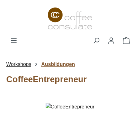
Zum Hauptinhalt springen
Ware
Workshops
Ausbildungen
CoffeeEntrepreneur
Bildergalerie überspringen