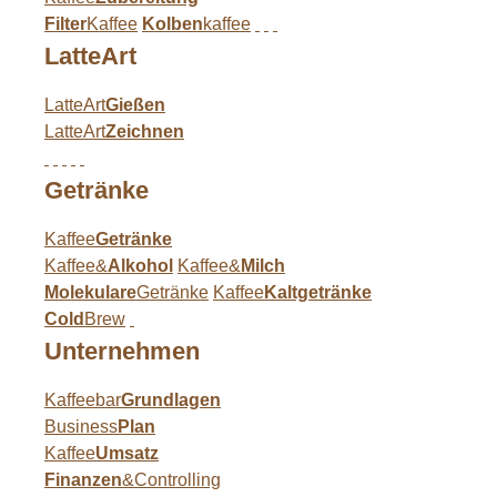
Filter
Kaffee
Kolben
kaffee
LatteArt
LatteArt
Gießen
LatteArt
Zeichnen
Getränke
Kaffee
Getränke
Kaffee&
Alkohol
Kaffee&
Milch
Molekulare
Getränke
Kaffee
Kaltgetränke
Cold
Brew
Unternehmen
Kaffeebar
Grundlagen
Business
Plan
Kaffee
Umsatz
Finanzen
&Controlling