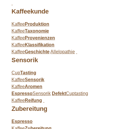
Kaffeekunde
Kaffee
Produktion
Kaffee
Taxonomie
Kaffee
Provenienzen
Kaffee
Klassifikation
Kaffee
Geschichte
Allelopathie
Sensorik
Cup
Tasting
Kaffee
Sensorik
Kaffee
Aromen
Espresso
Sensorik
Defekt
Cuptasting
Kaffee
Reifung
Zubereitung
Espresso
Kaffee
Zubereitung