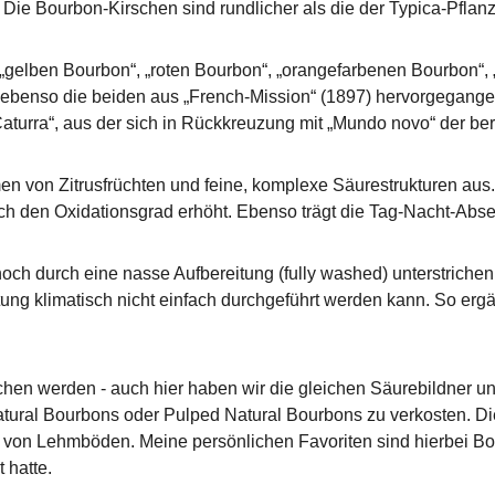
ie Bourbon-Kirschen sind rundlicher als die der Typica-Pflan
n „gelben Bourbon“, „roten Bourbon“, „orangefarbenen Bourbon“,
 ebenso die beiden aus „French-Mission“ (1897) hervorgegange
aturra“, aus der sich in Rückkreuzung mit „Mundo novo“ der ber
en von Zitrusfrüchten und feine, komplexe Säurestrukturen aus.
ch den Oxidationsgrad erhöht. Ebenso trägt die Tag-Nacht-Abs
ch durch eine nasse Aufbereitung (fully washed) unterstrichen
ung klimatisch nicht einfach durchgeführt werden kann. So ergän
hen werden - auch hier haben wir die gleichen Säurebildner und
Natural Bourbons oder Pulped Natural Bourbons zu verkosten. D
 von Lehmböden. Meine persönlichen Favoriten sind hierbei Bo
 hatte.