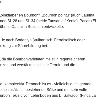
zen.
 „pinkfarbenen Bourbon“, „Bourbon pointu“ (auch Laurina
nen SL 28 und SL 34 (beide Tansania / Kenia), Pacas (El
ühmte Catuaí in Brasilien entwickelte.
 Je nach Bodentyp (Vulkanisch, Ferralsolisch oder
enkung zur Säurebildung bei.
, da die Bourbonvarietäten meist in regenreicheren
zen und verstärken sich die Terroir- und die
 -komplexität. Dennoch ist es - vielleicht auch gerade
ie so zusätzlich bestehende Süße und der sehr volle
urbon Tekisic von Lehmböden aus El Salvador (Finca La