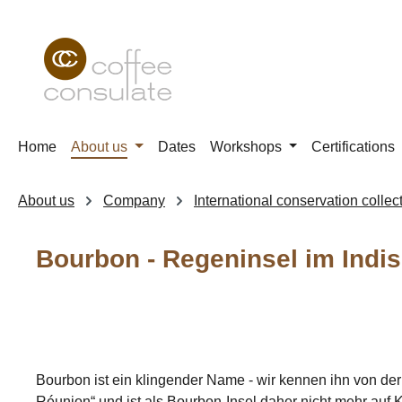
p to main content
Skip to search
Skip to main navigation
Home
About us
Dates
Workshops
Certifications
About us
Company
International conservation collect
Bourbon - Regeninsel im Indi
Bourbon ist ein klingender Name - wir kennen ihn von der 
Réunion“ und ist als Bourbon-Insel daher nicht mehr auf K