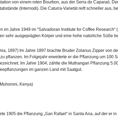
utation von einem roten Bourbon, aus der Serra do Caparaó. Der
tände (Internodi). Die Caturra-Varietät reift schneller aus, be
n im Jahre 1949 im “Salvadoran Institute for Coffee Research“ 
inen sehr ausgeprägten Körper und eine hohe natürliche Süße b
Kenia, 1897) Im Jahre 1897 brachte Bruder Zolanus Zipper von 
zu pflanzen. Im Folgejahr erweiterte er die Pflanzung um 100 Se
 bezeichnet. Im Jahre 1904, zählte die Muthangari Pflanzung
feepflanzungen im ganzen Land mit Saatgut.
n Muhoroni, Kenya)
te 1905 die Pflanzung „San Rafael“ in Santa Ana, auf der er i