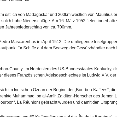
m östlich von Madagaskar und 200km westlich von Mauritius entf
g solch hohe Niederschläge. Am 16. März 1952 fielen innerhal
chen Jahresniederschlag von ca. 700mm.
Pedro Mascarenhas im April 1512. Die umliegende Inselgruppen 
nlaufpunkt für Schiffe auf dem Seeweg der Gewürzhändler nach I
on-County, im Nordosten des US-Bundesstaates Kentucky, der -
r dieses Französischen Adelsgeschlechtes ist Ludwig XIV, de
et sich im Indischen Ozean der Beginn der „Bourbon-Kaffees“, d
chenkte Muhammad Ibn al-Amīr, Zaiditen-Herrscher des Jemen L
 Bourbon“, La Réunion) gebracht wurden und damit den Ursprung
ffeesamen und 60 Kaffeepflanzen auf die „Île de la Bourbon“ - 