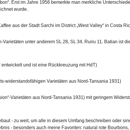
rbon“. Erst im Jahre 1956 bemerkte man merkliche Unterschiede un
eichnet wurde.
fee aus der Stadt Sarchi im District „West Valley“ in Costa Ric
Varietäten unter anderem SL 28, SL 34, Ruiru 11. Batian ist di
 entwickelt und ist eine Rückkreuzung mit HdT)
eits-widerstandsfähigen Varietäten aus Nord-Tansania 1931)
ission“-Varietäten aus Nord-Tansania 1931) mit geringem Wider
ebaut - zu weit, um alle in diesem Umfang beschreiben oder sin
bnis - besonders auch meine Favoriten: natural rote Bourbons, 