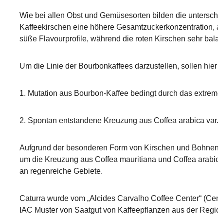
Wie bei allen Obst und Gemüsesorten bilden die untersc
Kaffeekirschen eine höhere Gesamtzuckerkonzentration, a
süße Flavourprofile, während die roten Kirschen sehr ba
Um die Linie der Bourbonkaffees darzustellen, sollen hie
1. Mutation aus Bourbon-Kaffee bedingt durch das extreme
2. Spontan entstandene Kreuzung aus Coffea arabica var.
Aufgrund der besonderen Form von Kirschen und Bohnen de
um die Kreuzung aus Coffea mauritiana und Coffea arabi
an regenreiche Gebiete.
Caturra wurde vom „Alcides Carvalho Coffee Center“ (Centr
IAC Muster von Saatgut von Kaffeepflanzen aus der Regio