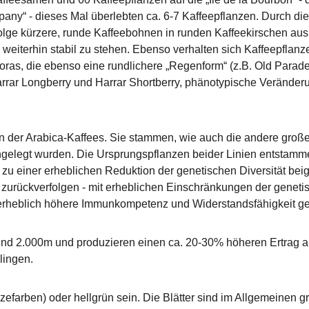
pany“ - dieses Mal überlebten ca. 6-7 Kaffeepflanzen. Durch 
 Folge kürzere, runde Kaffeebohnen in runden Kaffeekirschen aus
terhin stabil zu stehen. Ebenso verhalten sich Kaffeepflanzen
oras, die ebenso eine rundlichere „Regenform“ (z.B. Old Paraden
Harrar Longberry und Harrar Shortberry, phänotypische Verände
n der Arabica-Kaffees. Sie stammen, wie auch die andere große 
angelegt wurden. Die Ursprungspflanzen beider Linien entstam
 zu einer erheblichen Reduktion der genetischen Diversität beig
ze zurückverfolgen - mit erheblichen Einschränkungen der gen
erheblich höhere Immunkompetenz und Widerstandsfähigkeit ge
 2.000m und produzieren einen ca. 20-30% höheren Ertrag als
lingen.
zefarben) oder hellgrün sein. Die Blätter sind im Allgemeinen g