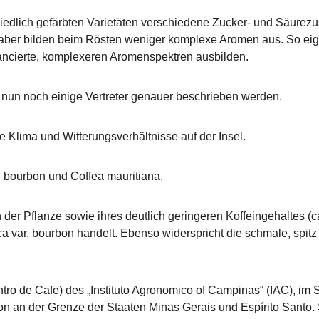
hiedlich gefärbten Varietäten verschiedene Zucker- und Säure
ber bilden beim Rösten weniger komplexe Aromen aus. So eignen
lancierte, komplexeren Aromenspektren ausbilden.
r nun noch einige Vertreter genauer beschrieben werden.
 Klima und Witterungsverhältnisse auf der Insel.
 bourbon und Coffea mauritiana.
r Pflanze sowie ihres deutlich geringeren Koffeingehaltes (ca
ca var. bourbon handelt. Ebenso widerspricht die schmale, sp
o de Cafe) des „Instituto Agronomico of Campinas“ (IAC), im St
n an der Grenze der Staaten Minas Gerais und Espírito Santo.