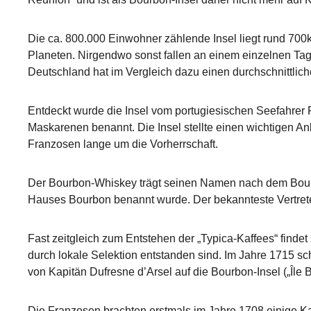
Die ca. 800.000 Einwohner zählende Insel liegt rund 700k
Planeten. Nirgendwo sonst fallen an einem einzelnen Ta
Deutschland hat im Vergleich dazu einen durchschnittli
Entdeckt wurde die Insel vom portugiesischen Seefahrer 
Maskarenen benannt. Die Insel stellte einen wichtigen A
Franzosen lange um die Vorherrschaft.
Der Bourbon-Whiskey trägt seinen Namen nach dem Bourb
Hauses Bourbon benannt wurde. Der bekannteste Vertrete
Fast zeitgleich zum Entstehen der „Typica-Kaffees“ find
durch lokale Selektion entstanden sind. Im Jahre 1715 s
von Kapitän Dufresne d’Arsel auf die Bourbon-Insel („Île
Die Franzosen brachten erstmals im Jahre 1708 einige Ka